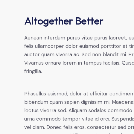
Altogether Better
Aenean interdum purus vitae purus laoreet, e
felis ullamcorper dolor euismod porttitor at ti
auctor quam viverra ac. Sed non blandit mi. Proi
Vivamus ornare lorem in tempus facilisis. Quis
fringilla.
Phasellus euismod, dolor at efficitur condiment
bibendum quam sapien dignissim mi. Maecenas r
lectus viverra sed. Aliquam sodales commodo 
urna commodo tempor vitae id orci. Suspendisse 
vel diam. Donec felis eros, consectetur sed orn