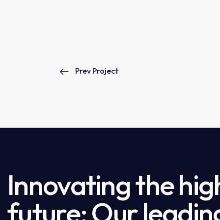
Prev Project
Innovating the hig
future: Our leadin