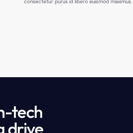
consectetur purus id libero euismod maximus.
h-tech
g drive